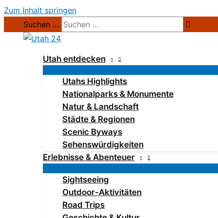
Zum Inhalt springen
Suchen …
Utah entdecken
Utahs Highlights
Nationalparks & Monumente
Natur & Landschaft
Städte & Regionen
Scenic Byways
Sehenswürdigkeiten
Erlebnisse & Abenteuer
Sightseeing
Outdoor-Aktivitäten
Road Trips
Geschichte & Kultur