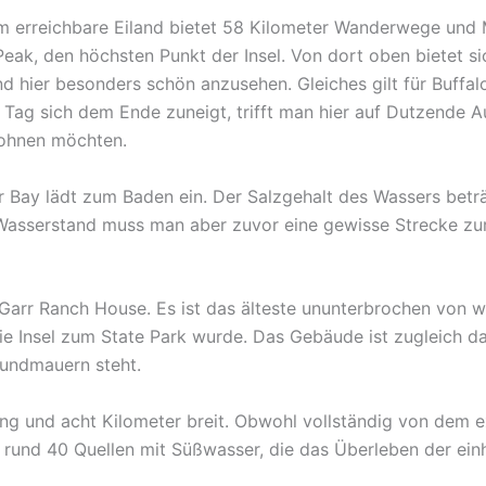
 erreichbare Eiland bietet 58 Kilometer Wanderwege und Mo
Peak, den höchsten Punkt der Insel. Von dort oben bietet s
 hier besonders schön anzusehen. Gleiches gilt für Buffalo
 Tag sich dem Ende zuneigt, trifft man hier auf Dutzende Au
ohnen möchten.
 Bay lädt zum Baden ein. Der Salzgehalt des Wassers betr
Wasserstand muss man aber zuvor eine gewisse Strecke zur
ng Garr Ranch House. Es ist das älteste ununterbrochen vo
ie Insel zum State Park wurde. Das Gebäude ist zugleich da
rundmauern steht.
lang und acht Kilometer breit. Obwohl vollständig von dem
 rund 40 Quellen mit Süßwasser, die das Überleben der einh