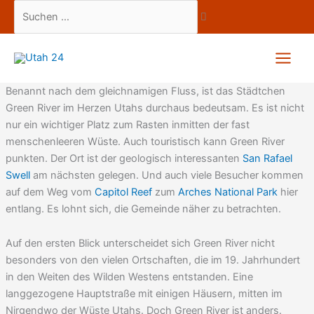
Zum
Suchen
Inhalt
…
springen
Benannt nach dem gleichnamigen Fluss, ist das Städtchen
Green River im Herzen Utahs durchaus bedeutsam. Es ist nicht
nur ein wichtiger Platz zum Rasten inmitten der fast
menschenleeren Wüste. Auch touristisch kann Green River
punkten. Der Ort ist der geologisch interessanten
San Rafael
Swell
am nächsten gelegen. Und auch viele Besucher kommen
auf dem Weg vom
Capitol Reef
zum
Arches National Park
hier
entlang. Es lohnt sich, die Gemeinde näher zu betrachten.
Auf den ersten Blick unterscheidet sich Green River nicht
besonders von den vielen Ortschaften, die im 19. Jahrhundert
in den Weiten des Wilden Westens entstanden. Eine
langgezogene Hauptstraße mit einigen Häusern, mitten im
Nirgendwo der Wüste Utahs. Doch Green River ist anders.